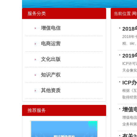
服务分类
当前位置:
网
增值电信
20
2018
电商运营
精、sk
20
文化出版
ICP许
天会像实
知识产权
ICP
其他资质
根据《互
取得经营
增值
推荐服务
增值电信
业务和第
有关